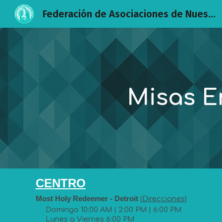
Federación de Asociaciones de Nuestra Señora de Guadalupe Detroit
Sk
Misas E
CENTRO
Most Holy Redeemer - D
etroit
(
D
irecciones)
Domingo 10:00 AM | 2:00 PM | 6:00 PM
Lunes a Viernes 6:00 PM