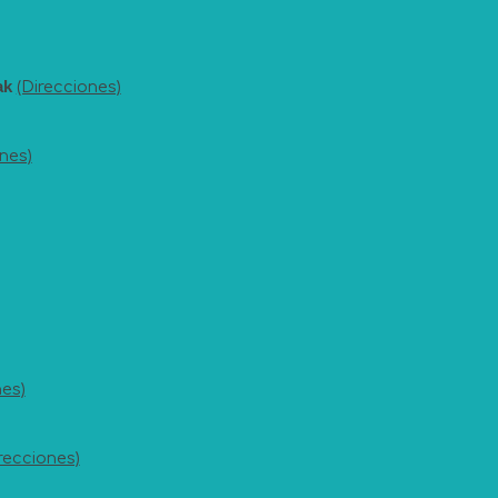
Oak
(Direcciones)
nes)
nes)
recciones)